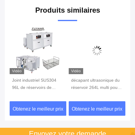
Produits similaires
Vidéo
Vidéo
Vi
Joint industriel SUS304
décapant ultrasonique du
jo
t
96L de réservoirs de
réservoir 264L multi pour
du
ti
rinçage/de nettoyage
Bath ultrasonique industriel
ul
ultrasonique de
SUS304 de moules en
ri
ix
Obtenez le meilleur prix
Obtenez le meilleur prix
Ob
filtre/sécheur
plastique
de
Envoyez votre demande