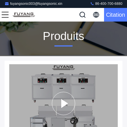
fuyangsonic003@fuyangsonic.xin
86-400-700-6880
Citation
Produits