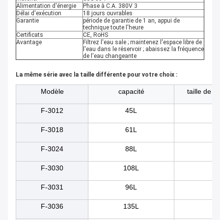
Alimentation d'énergie
Phase à C.A. 380V 3
Délai d'exécution
18 jours ouvrables
Garantie
période de garantie de 1 an, appui de
technique toute l'heure
Certificats
CE, RoHS
Avantage
Filtrez l'eau sale ; maintenez l'espace libre de
l'eau dans le réservoir ; abaissez la fréquence
de l'eau changeante
La même série avec la taille différente pour votre choix :
Modèle
capacité
taille de r
F-3012
45L
5
F-3018
61L
50
F-3024
88L
55
F-3030
108L
60
F-3031
96L
80
F-3036
135L
60