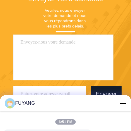
Veuillez nous envoyer 
votre demande et nous 
vous répondrons dans 
les plus brefs délais.
Envoyer
FUYANG
6:51 PM