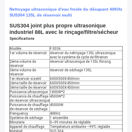
Nettoyage ultrasonique d'eau froide du décapant 40KHz
SUS304 135L de réservoir multi
SUS304 joint plus propre ultrasonique
industriel 88L avec le rinçage/filtre/sécheur
Spécifications
Modèle
F-3036
1er volume de réservoir
réservoir du nettoyage 135L ultrasonique
avec le système de cycle de filtration
2ème volume de
réservoir ultrasonique de 135L Rinsng
réservoir
3ème volume de
réservoir de séchage 135L
réservoir
1er réservoir size60
600X500X450mm
2ème taille de réservoir
600X500X450mm
3ème taille de réservoir
600X500X450mm
Puissance ultrasonique
1800W*2
Puissance de chauffage
4500W*2
de réservoir ultrasonique
Puissance de chauffage
45000W
de réservoir de séchage
Frenquency
40KHz
Système de séchage
1 ensemble
Minuterie
0~99 minutes de réglable
Appareil de chauffage
Température ambiante ~99℃ réglable
Matériel
SUS 304