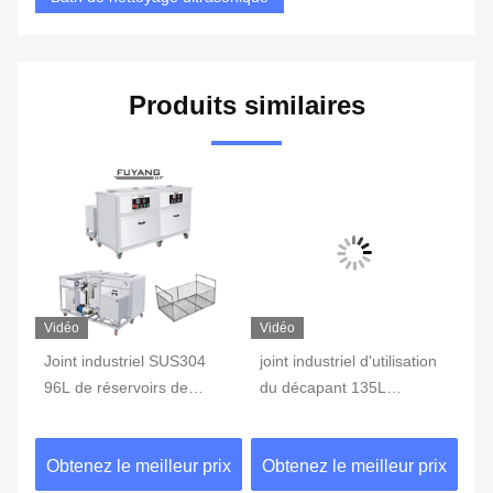
Produits similaires
Vidéo
Vidéo
Vi
Joint industriel SUS304
joint industriel d'utilisation
Ba
t
96L de réservoirs de
du décapant 135L
ul
ti
rinçage/de nettoyage
ultrasonique avec le
mu
ultrasonique de
rinçage/filtre/sécheur pour
po
ix
Obtenez le meilleur prix
Obtenez le meilleur prix
Ob
filtre/sécheur
des industries
de