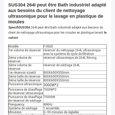
SUS304 264I peut être Bath industriel adapté
aux besoins du client de nettoyage
ultrasonique pour le lavage en plastique de
moules
SpecifiSUS304
264I peut être Bath industriel adapté aux besoins du
client de nettoyage ultrasonique pour les moules en plastique lavant
le
cation
Modèle
F-3060
1er volume de réservoir
réservoir du nettoyage 264L ultrasonique
avec le système de cycle de filtration
2ème volume de
réservoir ultrasonique de 264L Rinsng
réservoir
3ème volume de
réservoir de séchage 264L
réservoir
1er réservoir size60
800X600X550mm
2ème taille de réservoir
800X600X550mm
3ème taille de réservoir
800X600X550mm
Puissance ultrasonique
3000W*2
Puissance de chauffage
7500W*2
de réservoir ultrasonique
Puissance de chauffage
75000W
de réservoir de séchage
Frenquency
40KHz
Système de séchage
1 ensemble
Minuterie
0~99 minutes de réglable