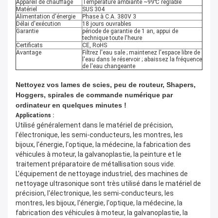
Appareil de chauffage
Température ambiante ~99℃ réglable
Matériel
SUS 304
Alimentation d'énergie
Phase à C.A. 380V 3
Délai d'exécution
18 jours ouvrables
Garantie
période de garantie de 1 an, appui de
technique toute l'heure
Certificats
CE, RoHS
Avantage
Filtrez l'eau sale ; maintenez l'espace libre de
l'eau dans le réservoir ; abaissez la fréquence
de l'eau changeante
Nettoyez vos lames de scies, peu de routeur, Shapers,
Hoggers, spirales de commande numérique par
ordinateur en quelques minutes !
Applications :
Utilisé généralement dans le matériel de précision,
l'électronique, les semi-conducteurs, les montres, les
bijoux, l'énergie, l'optique, la médecine, la fabrication des
véhicules à moteur, la galvanoplastie, la peinture et le
traitement préparatoire de métallisation sous vide.
L'équipement de nettoyage industriel, des machines de
nettoyage ultrasonique sont très utilisé dans le matériel de
précision, l'électronique, les semi-conducteurs, les
montres, les bijoux, l'énergie, l'optique, la médecine, la
fabrication des véhicules à moteur, la galvanoplastie, la