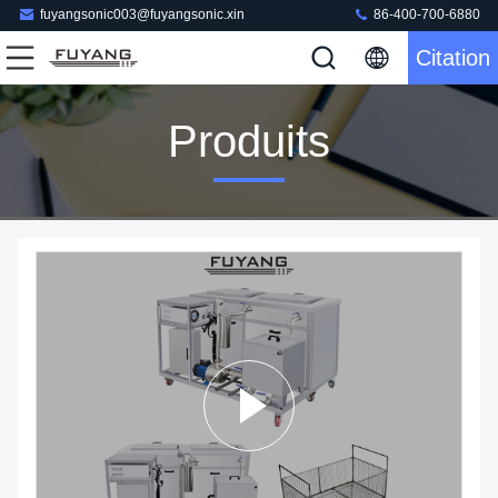
fuyangsonic003@fuyangsonic.xin
86-400-700-6880
Citation
Produits