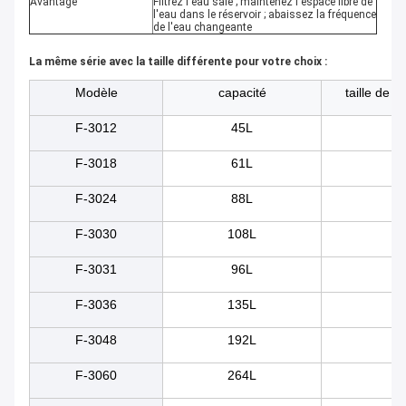
Avantage
Filtrez l'eau sale ; maintenez l'espace libre de
l'eau dans le réservoir ; abaissez la fréquence
de l'eau changeante
La même série avec la taille différente pour votre choix :
Modèle
capacité
taille de r
F-3012
45L
5
F-3018
61L
50
F-3024
88L
55
F-3030
108L
60
F-3031
96L
80
F-3036
135L
60
F-3048
192L
70
F-3060
264L
80