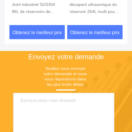
Joint industriel SUS304
décapant ultrasonique du
jo
t
96L de réservoirs de
réservoir 264L multi pour
du
ti
rinçage/de nettoyage
Bath ultrasonique industriel
ul
ultrasonique de
SUS304 de moules en
ri
ix
Obtenez le meilleur prix
Obtenez le meilleur prix
Ob
filtre/sécheur
plastique
de
Envoyez votre demande
Veuillez nous envoyer 
votre demande et nous 
vous répondrons dans 
les plus brefs délais.