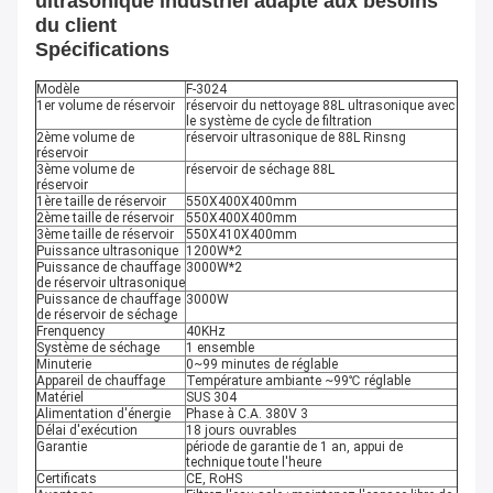
ultrasonique industriel adapté aux besoins
du client
Spécifications
Modèle
F-3024
1er volume de réservoir
réservoir du nettoyage 88L ultrasonique avec
le système de cycle de filtration
2ème volume de
réservoir ultrasonique de 88L Rinsng
réservoir
3ème volume de
réservoir de séchage 88L
réservoir
1ère taille de réservoir
550X400X400mm
2ème taille de réservoir
550X400X400mm
3ème taille de réservoir
550X410X400mm
Puissance ultrasonique
1200W*2
Puissance de chauffage
3000W*2
de réservoir ultrasonique
Puissance de chauffage
3000W
de réservoir de séchage
Frenquency
40KHz
Système de séchage
1 ensemble
Minuterie
0~99 minutes de réglable
Appareil de chauffage
Température ambiante ~99℃ réglable
Matériel
SUS 304
Alimentation d'énergie
Phase à C.A. 380V 3
Délai d'exécution
18 jours ouvrables
Garantie
période de garantie de 1 an, appui de
technique toute l'heure
Certificats
CE, RoHS