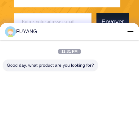
Envoyer
FUYANG
11:31 PM
Good day, what product are you looking for?
Shenzhen FUYANG Technology Group Co.
LTD
fuyangsonic003@fuyangson
ic.xin
86-400-700-6880
1118, no. 106, route de Yon
gfu, la Communauté de Qia
otou, rue de Fuhai, Baoan D
istrict, Shenzhen