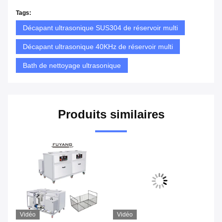
Tags:
Décapant ultrasonique SUS304 de réservoir multi
Décapant ultrasonique 40KHz de réservoir multi
Bath de nettoyage ultrasonique
Produits similaires
Vidéo
Vidéo
Vi