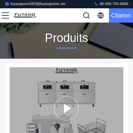
fuyangsonic003@fuyangsonic.xin
86-400-700-6880
Citation
Produits