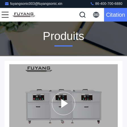
fuyangsonic003@fuyangsonic.xin
86-400-700-6880
Citation
Produits