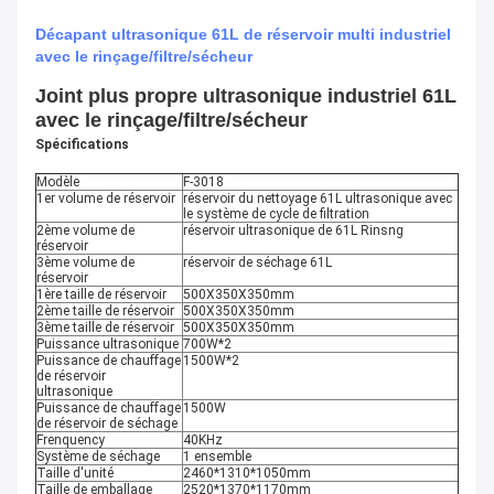
Décapant ultrasonique 61L de réservoir multi industriel
avec le rinçage/filtre/sécheur
Joint plus propre ultrasonique industriel 61L
avec le rinçage/filtre/sécheur
Spécifications
Modèle
F-3018
1er volume de réservoir
réservoir du nettoyage 61L ultrasonique avec
le système de cycle de filtration
2ème volume de
réservoir ultrasonique de 61L Rinsng
réservoir
3ème volume de
réservoir de séchage 61L
réservoir
1ère taille de réservoir
500X350X350mm
2ème taille de réservoir
500X350X350mm
3ème taille de réservoir
500X350X350mm
Puissance ultrasonique
700W*2
Puissance de chauffage
1500W*2
de réservoir
ultrasonique
Puissance de chauffage
1500W
de réservoir de séchage
Frenquency
40KHz
Système de séchage
1 ensemble
Taille d'unité
2460*1310*1050mm
Taille de emballage
2520*1370*1170mm