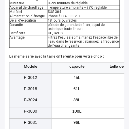
Minuterie
0~99 minutes de réglable
Appareil de chauffage
Température ambiante ~99℃ réglable
Matériel
SUS 304
Alimentation d'énergie
Phase à C.A. 380V 3
Délai d'exécution
18 jours ouvrables
Garantie
période de garantie de 1 an, appui de
technique toute l'heure
Certificats
CE, RoHS
Avantage
Filtrez l'eau sale ; maintenez l'espace libre de
l'eau dans le réservoir ; abaissez la fréquence
de l'eau changeante
La même série avec la taille différente pour votre choix :
Modèle
capacité
taille de r
F-3012
45L
5
F-3018
61L
50
F-3024
88L
55
F-3030
108L
60
F-3031
96L
80