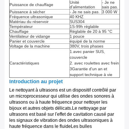
Unité
- Je ne
Puissance de chauffage
d'alimentation
sais pas.
Puissance à sécher
- Je ne sais pas.
3 000 W
Fréquence ultrasonique
40 KHZ
Matériau du réservoir
SUS304
Températeur
1S-99h réglable
Chauffage
Réglable de 20 à 95 °C
Ventilateur de vidange
1 pouce
Panier et couvercle
équipé de la norme
Voltage de la machine
380V, trois phases
1.avec panier SUS,
couvercle
Caractéristiques
2. avec roulettes avec frein
3Garantie d'un an et
support technique à vie
Introduction au projet
Le nettoyant à ultrasons est un dispositif contrôlé par
un microprocesseur qui utilise des ondes sonores à
ultrasons ou à haute fréquence pour nettoyer les
bijoux et autres objets délicats.Le nettoyage par
ultrasons est basé sur l'effet de cavitation causé par
les signaux de vibration des ondes ultrasoniques à
haute fréquence dans le fluideLes bulles