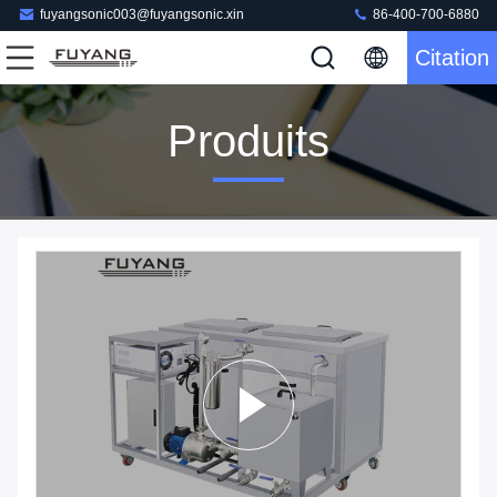
fuyangsonic003@fuyangsonic.xin
86-400-700-6880
Citation
Produits