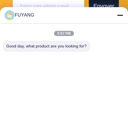
Envoyer
FUYANG
5:57 PM
Good day, what product are you looking for?
Shenzhen FUYANG Technology Group Co.
LTD
fuyangsonic003@fuyangson
ic.xin
86-400-700-6880
1118, no. 106, route de Yon
gfu, la Communauté de Qia
otou, rue de Fuhai, Baoan D
istrict, Shenzhen