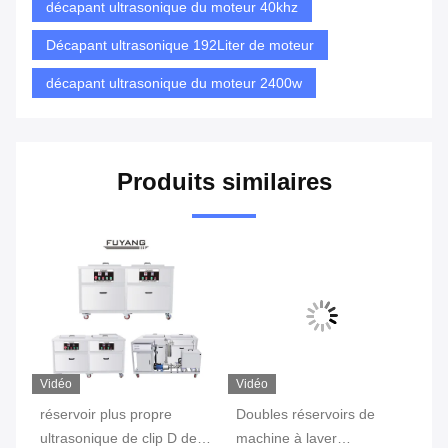
décapant ultrasonique du moteur 40khz
Décapant ultrasonique 192Liter de moteur
décapant ultrasonique du moteur 2400w
Produits similaires
Vidéo
Vidéo
Vi
réservoir plus propre
Doubles réservoirs de
Do
ultrasonique de clip D de
machine à laver
dé