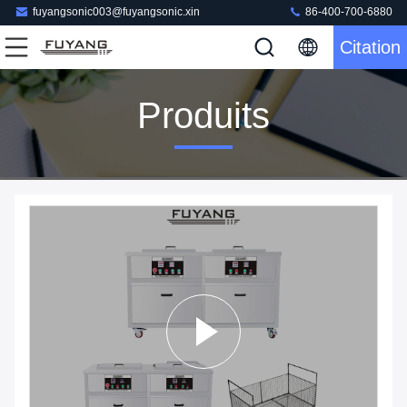
fuyangsonic003@fuyangsonic.xin
86-400-700-6880
Citation
Produits