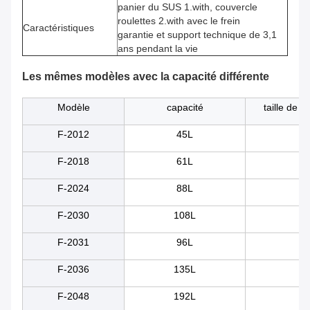
panier du SUS 1.with, couvercle
roulettes 2.with avec le frein
Caractéristiques
garantie et support technique de 3,1
ans pendant la vie
Les mêmes modèles avec la capacité différente
Modèle
capacité
taille de r
F-2012
45L
5
F-2018
61L
50
F-2024
88L
55
F-2030
108L
60
F-2031
96L
80
F-2036
135L
60
F-2048
192L
70