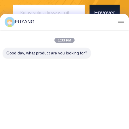
Envoyer
FUYANG
1:33 PM
Good day, what product are you looking for?
Shenzhen FUYANG Technology Group Co.
LTD
fuyangsonic003@fuyangson
ic.xin
86-400-700-6880
1118, no. 106, route de Yon
gfu, la Communauté de Qia
otou, rue de Fuhai, Baoan D
istrict, Shenzhen