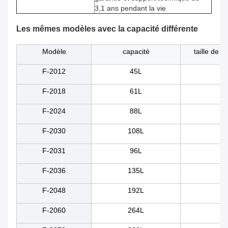
3,1 ans pendant la vie
Les mêmes modèles avec la capacité différente
Modèle
capacité
taille de r
F-2012
45L
5
F-2018
61L
50
F-2024
88L
55
F-2030
108L
60
F-2031
96L
80
F-2036
135L
60
F-2048
192L
70
F-2060
264L
80