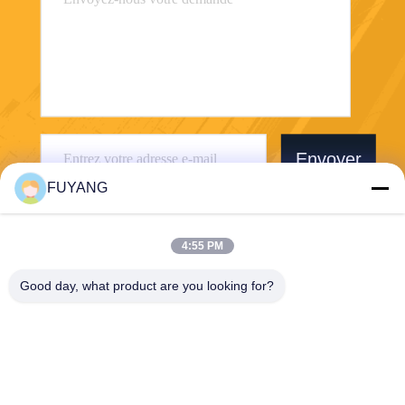
Envoyer
FUYANG
4:55 PM
Good day, what product are you looking for?
Shenzhen FUYANG Technology Group Co.
LTD
fuyangsonic003@fuyangson
ic.xin
86-400-700-6880