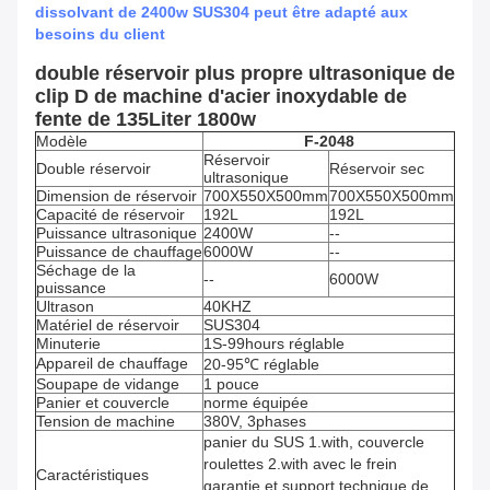
dissolvant de 2400w SUS304 peut être adapté aux
besoins du client
double réservoir plus propre ultrasonique de
clip D de machine d'acier inoxydable de
fente de 135Liter 1800w
Modèle
F-2048
Réservoir
Double réservoir
Réservoir sec
ultrasonique
Dimension de réservoir
700X550X500mm
700X550X500mm
Capacité de réservoir
192L
192L
Puissance ultrasonique
2400W
--
Puissance de chauffage
6000W
--
Séchage de la
--
6000W
puissance
Ultrason
40KHZ
Matériel de réservoir
SUS304
Minuterie
1S-99hours réglable
Appareil de chauffage
20-95℃ réglable
Soupape de vidange
1 pouce
Panier et couvercle
norme équipée
Tension de machine
380V, 3phases
panier du SUS 1.with, couvercle
roulettes 2.with avec le frein
Caractéristiques
garantie et support technique de