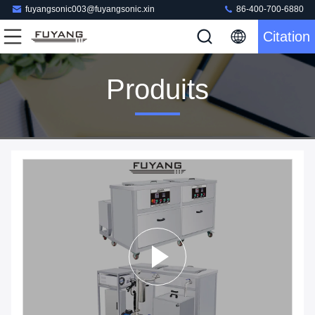
fuyangsonic003@fuyangsonic.xin
86-400-700-6880
Citation
Produits