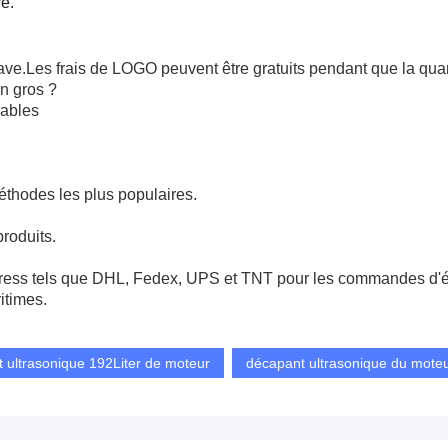
re.
rave.Les frais de LOGO peuvent être gratuits pendant que la qua
en gros ?
rables
éthodes les plus populaires.
roduits.
ress tels que DHL, Fedex, UPS et TNT pour les commandes d'é
itimes.
 ultrasonique 192Liter de moteur
décapant ultrasonique du mote