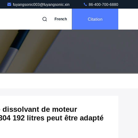
fuyangsonic003@fuyangsonic.xin
86-400-700-6880
Citation
French
e dissolvant de moteur
04 192 litres peut être adapté