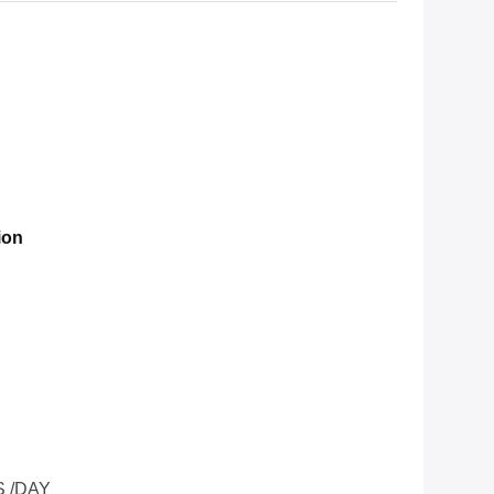
ion
 /DAY