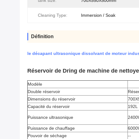
tank size:
700X550X500mm
Cleaning Type:
Immersion / Soak
Définition
le décapant ultrasonique dissolvant de moteur indus
Réservoir de Dring de machine de nettoyeu
Modèle
Double réservoir
Réser
Dimensions du réservoir
700X
Capacité du réservoir
192L
Puissance ultrasonique
2400
Puissance de chauffage
6000
Pouvoir de séchage
--