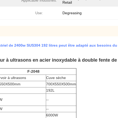
Applicable Industries:
Retail
Use:
Degreasing
triel de 2400w SUS304 192 litres peut être adapté aux besoins du 
r à ultrasons en acier inoxydable à double fente de 
F-2048
voir à ultrasons
Cuve sèche
550X500mm
700X550X500mm
192L
W
--
W
--
6000W