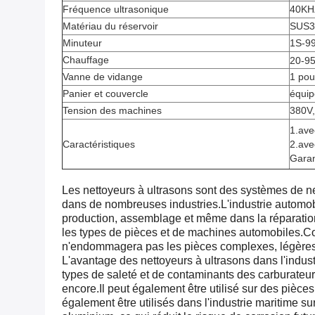
Fréquence ultrasonique
40KH
Matériau du réservoir
SUS3
Minuteur
1S-99
Chauffage
20-95
Vanne de vidange
1 po
Panier et couvercle
équip
Tension des machines
380V,
1.ave
Caractéristiques
2.ave
Garan
Les nettoyeurs à ultrasons sont des systèmes de net
dans de nombreuses industries.L'industrie automobi
production, assemblage et même dans la réparation
les types de pièces et de machines automobiles.Co
n'endommagera pas les pièces complexes, légère
L'avantage des nettoyeurs à ultrasons dans l'indust
types de saleté et de contaminants des carburateur
encore.Il peut également être utilisé sur des pièces
également être utilisés dans l'industrie maritime su