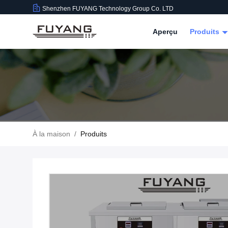
Shenzhen FUYANG Technology Group Co. LTD
Aperçu
Produits
À la maison
/
Produits