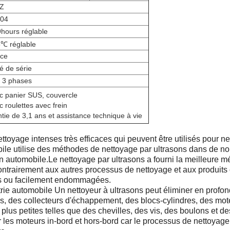
Z
04
hours réglable
℃ réglable
uce
é de série
 3 phases
c panier SUS, couvercle
c roulettes avec frein
tie de 3,1 ans et assistance technique à vie
toyage intenses très efficaces qui peuvent être utilisés pour ne
le utilise des méthodes de nettoyage par ultrasons dans de nomb
 automobile.Le nettoyage par ultrasons a fourni la meilleure m
ntrairement aux autres processus de nettoyage et aux produits c
s ou facilement endommagées.
rie automobile Un nettoyeur à ultrasons peut éliminer en profon
s, des collecteurs d'échappement, des blocs-cylindres, des mot
 plus petites telles que des chevilles, des vis, des boulons et d
r les moteurs in-bord et hors-bord car le processus de nettoyage