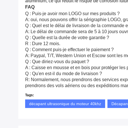
aluminium, ce qui réduit le risque de corrosion futu
FAQ
Q : Puis-je avoir mon LOGO sur mes produits ?
A: oui, nous pouvons offrir la sérigraphie LOGO, g
Q : Quel est le délai de livraison de la commande 
A: Le délai de commande sera de 5 à 10 jours ouv
Q : Quelle est la durée de votre garantie ?
R : Dure 12 mois.
Q : Comment puis-je effectuer le paiement ?
A: Paypal, T/T, Western Union et Escow sont les m
Q : Que diriez-vous du paquet ?
A : Caisse en mousse et en bois pour protéger les p
Q : Qu'en est-il du mode de livraison ?
R: Normalement, nous prendrons des services exp
prendrons des vols aériens ou des expéditions mar
Tags:
décapant ultrasonique du moteur 40khz
Décapant