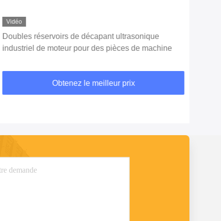
Vidéo
Vid
Doubles réservoirs de décapant ultrasonique
Doub
industriel de moteur pour des pièces de machine
de l
fent
Obtenez le meilleur prix