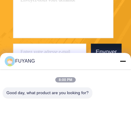
Envoyer
FUYANG
8:00 PM
Good day, what product are you looking for?
Shenzhen FUYANG Technology Group Co.
LTD
fuyangsonic003@fuyangson
ic.xin
86-400-700-6880