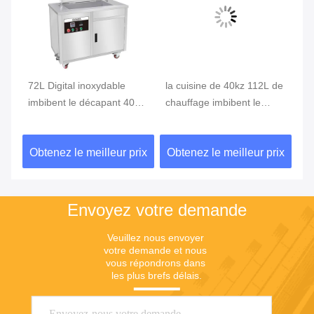
72L Digital inoxydable
la cuisine de 40kz 112L de
Ul
imbibent le décapant 40kz
chauffage imbibent le
de
de réservoir pour la cuisine
réservoir 700*400*400mm
im
m
inoxydables
14
ix
Obtenez le meilleur prix
Obtenez le meilleur prix
Ob
Envoyez votre demande
Veuillez nous envoyer 
votre demande et nous 
vous répondrons dans 
les plus brefs délais.