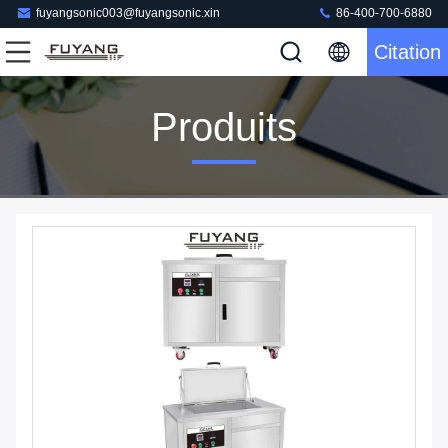
fuyangsonic003@fuyangsonic.xin
86-400-700-6880
Citation
Produits