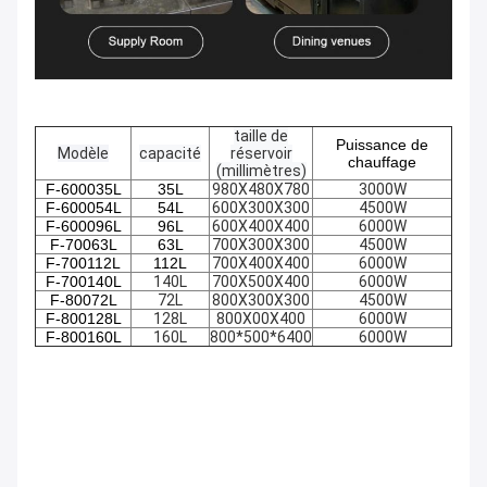
taille de
Puissance de
Modèle
capacité
réservoir
chauffage
(millimètres)
F-600035L
35L
980X480X780
3000W
F-600054L
54L
600X300X300
4500W
F-600096L
96L
600X400X400
6000W
F-70063L
63L
700X300X300
4500W
F-700112L
112L
700X400X400
6000W
F-700140L
140L
700X500X400
6000W
F-80072L
72L
800X300X300
4500W
F-800128L
128L
800X00X400
6000W
F-800160L
160L
800*500*6400
6000W