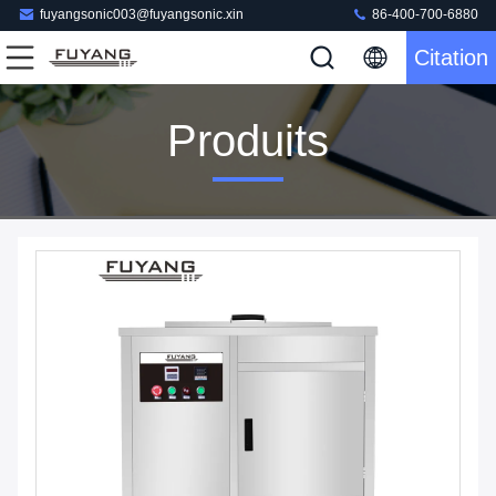
fuyangsonic003@fuyangsonic.xin
86-400-700-6880
Citation
Produits