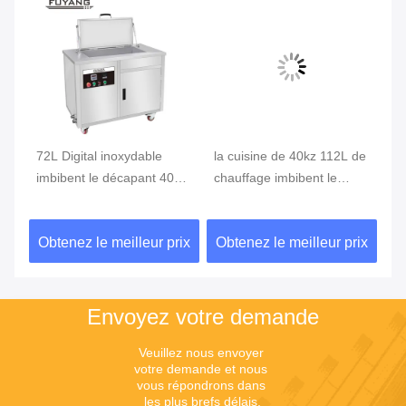
72L Digital inoxydable
la cuisine de 40kz 112L de
Ul
imbibent le décapant 40kz
chauffage imbibent le
de
de réservoir pour la cuisine
réservoir 700*400*400mm
im
m
inoxydables
14
ix
Obtenez le meilleur prix
Obtenez le meilleur prix
Ob
Envoyez votre demande
Veuillez nous envoyer 
votre demande et nous 
vous répondrons dans 
les plus brefs délais.