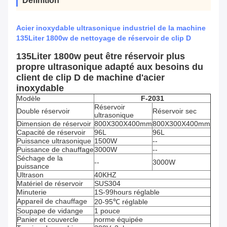
Définition
Acier inoxydable ultrasonique industriel de la machine
135Liter 1800w de nettoyage de réservoir de clip D
135Liter 1800w peut être réservoir plus
propre ultrasonique adapté aux besoins du
client de clip D de machine d'acier
inoxydable
Modèle
F-2031
Réservoir
Double réservoir
Réservoir sec
ultrasonique
Dimension de réservoir
800X300X400mm
800X300X400mm
Capacité de réservoir
96L
96L
Puissance ultrasonique
1500W
--
Puissance de chauffage
3000W
--
Séchage de la
--
3000W
puissance
Ultrason
40KHZ
Matériel de réservoir
SUS304
Minuterie
1S-99hours réglable
Appareil de chauffage
20-95℃ réglable
Soupape de vidange
1 pouce
Panier et couvercle
norme équipée