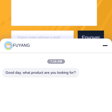
Envoyer
FUYANG
7:16 AM
Good day, what product are you looking for?
Shenzhen FUYANG Technology Group Co.
LTD
fuyangsonic003@fuyangson
ic.xin
86-400-700-6880
1118, no. 106, route de Yon