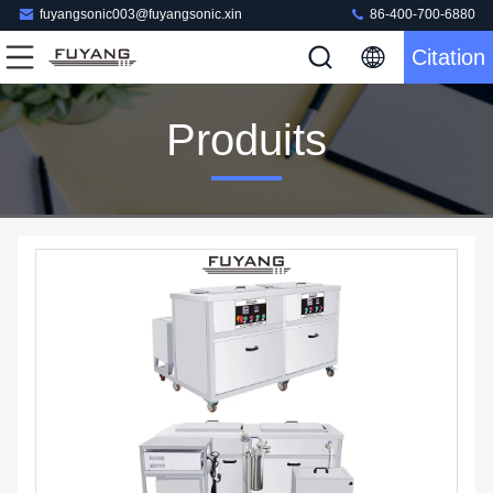
fuyangsonic003@fuyangsonic.xin
86-400-700-6880
Citation
Produits