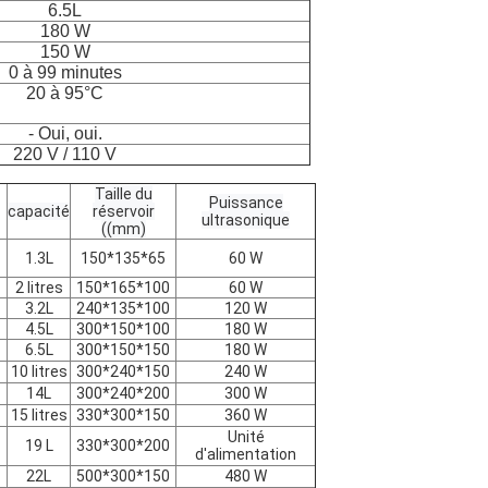
6.5L
180 W
150 W
0 à 99 minutes
20 à 95°C
- Oui, oui.
220 V / 110 V
Taille du
Puissance
capacité
réservoir
ultrasonique
((mm)
1.3L
150*135*65
60 W
2 litres
150*165*100
60 W
3.2L
240*135*100
120 W
4.5L
300*150*100
180 W
6.5L
300*150*150
180 W
10 litres
300*240*150
240 W
14L
300*240*200
300 W
15 litres
330*300*150
360 W
Unité
19 L
330*300*200
d'alimentation
22L
500*300*150
480 W