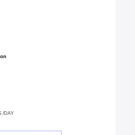
ion
 /DAY