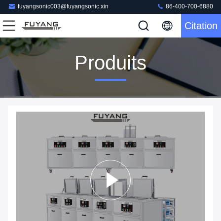
fuyangsonic003@fuyangsonic.xin
86-400-700-6880
Citation
Produits