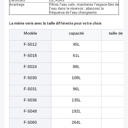
Certificats
CE, RoHS
Avantage
Filtrez l'eau sale ; maintenez l'espace libre de
l'eau dans le réservoir ; abaissez la
fréquence de l'eau changeante
La même série avec la taille différente pour votre choix
Modèle
capacité
taille de r
F-5012
45L
5
F-5018
61L
50
F-5024
88L
55
F-5030
108L
60
F-5031
96L
80
F-5036
135L
60
F-5048
192L
70
F-5060
264L
80