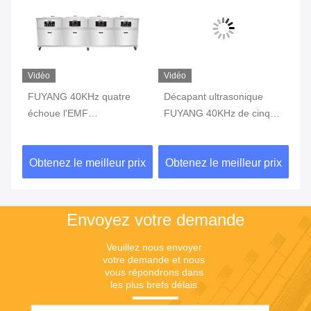
Vidéo
Vidéo
Vi
e
FUYANG 40KHz quatre
Décapant ultrasonique
Ma
échoue l'EMF
FUYANG 40KHz de cinq
mé
n
d'équipement de
de réservoirs pièces d'auto
d'
nettoyage ultrasonique
d'EMF
pe
ix
Obtenez le meilleur prix
Obtenez le meilleur prix
Ob
pour des pièces d'auto
Envoyez votre demande
Veuillez nous envoyer 
votre demande et nous 
vous répondrons dans 
les plus brefs délais.