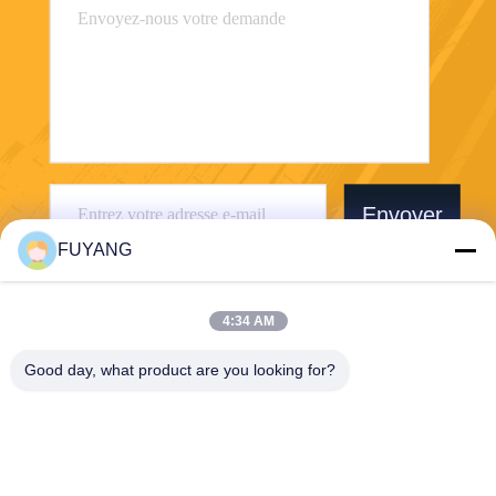
Envoyer
FUYANG
4:34 AM
Good day, what product are you looking for?
Shenzhen FUYANG Technology Group Co.
LTD
fuyangsonic003@fuyangson
ic.xin