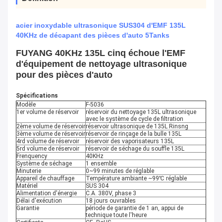
acier inoxydable ultrasonique SUS304 d'EMF 135L
40KHz de décapant des pièces d'auto 5Tanks
FUYANG 40KHz 135L cinq échoue l'EMF
d'équipement de nettoyage ultrasonique
pour des pièces d'auto
Spécifications
Modèle
F-5036
1er volume de réservoir
réservoir du nettoyage 135L ultrasonique
avec le système de cycle de filtration
2ème volume de réservoir
réservoir ultrasonique de 135L Rinsng
3ème volume de réservoir
réservoir de rinçage de la bulle 135L
4rd volume de réservoir
réservoir des vaporisateurs 135L
5rd volume de réservoir
réservoir
de séchage du souffle
135L
Frenquency
40KHz
Système de séchage
1 ensemble
Minuterie
0~99 minutes de réglable
Appareil de chauffage
Température ambiante ~99℃ réglable
Matériel
SUS 304
Alimentation d'énergie
C.A. 380V, phase 3
Délai d'exécution
18 jours ouvrables
Garantie
période de garantie de 1 an, appui de
technique toute l'heure