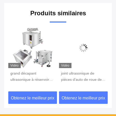
Produits similaires
Vidéo
Vidéo
Vi
grand décapant
joint ultrasonique de
Éq
ultrasonique à réservoir
pièces d'auto de roue de
bl
vec
unique industriel de 960L
machine de nettoyage
ul
40KHz avec la grande
ultrasonique de 40KHz 61L
dé
ix
Obtenez le meilleur prix
Obtenez le meilleur prix
Ob
capacité à faible bruit