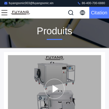
fuyangsonic003@fuyangsonic.xin
86-400-700-6880
Citation
Produits