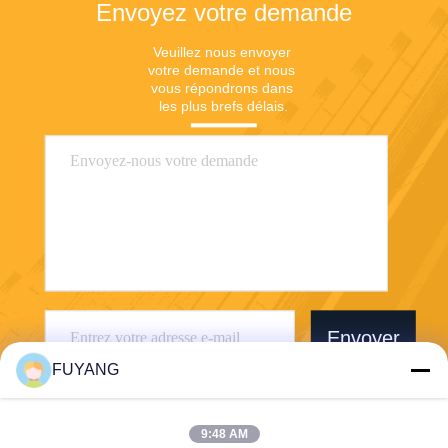
Envoyez votre demande
Veuillez nous envoyer 
votre demande et nous 
vous répondrons dans 
les plus brefs délais.
Envoyer
FUYANG
9:48 AM