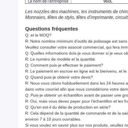
Le nom de l'entreprise
960L
Les nozzles des machines, les instruments de chiro
Monnaies, têtes de stylo, têtes d'imprimante, circui
Questions fréquentes
Q: et le MOQ?
R: Notre nombre minimum d'outils de polissage est sans 
Veuillez consulter votre associé commercial, qui fera imm
Q: Quelles informations dois-je vous donner si je veux ob
R: Le numéro de modèle et la quantité.
Q: Comment puis-je effectuer le paiement?
R: Le paiement en escrow en ligne est le bienvenu, et l
Q: Quand puis-je obtenir votre devis?
R: Nous vous citons habituellement dans les 24 heures apr
dans votre courriel afin que nous considérions votre de
Q: Puis-je obtenir un échantillon avant de passer une 
R: Oui, mais vous devez payer pour l'échantillon et les fra
Q: Qu'en est-il du délai de production en série?
R: Cela dépend de la quantité de commande et de la sa
environ 7 à 10 jours ouvrables.
Si vous voulez en savoir plus sur nos produits, veuillez 