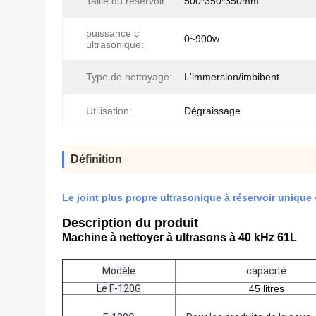
Taille du réservoir:
500*350*350mm
puissance c
0~900w
ultrasonique:
Type de nettoyage:
L'immersion/imbibent
Utilisation:
Dégraissage
Définition
Le joint plus propre ultrasonique à réservoir unique
Description du produit
Machine à nettoyer à ultrasons à 40 kHz 61L
Modèle
capacité
Le F-120G
45 litres