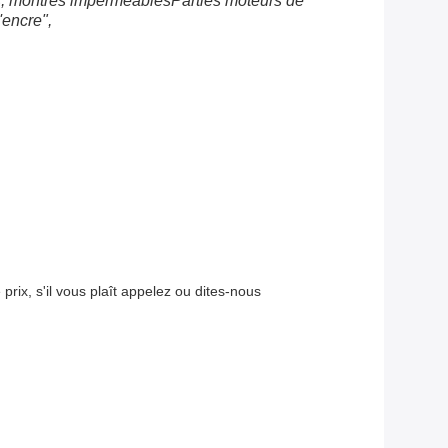
ts, montres imperméablesParties moteurs de
'encre",
rix, s'il vous plaît appelez ou dites-nous