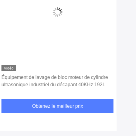
Vidéo
Vid
Équipement de lavage de bloc moteur de cylindre
join
ultrasonique industriel du décapant 40KHz 192L
135L
Obtenez le meilleur prix