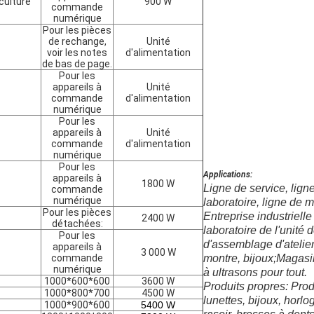
culture
900 W
commande
numérique
Pour les pièces
de rechange,
Unité
voir les notes
d'alimentation
de bas de page.
Pour les
appareils à
Unité
commande
d'alimentation
numérique
Pour les
appareils à
Unité
commande
d'alimentation
numérique
Pour les
Applications:
appareils à
1800 W
Ligne de service, ligne
commande
numérique
laboratoire, ligne de m
Pour les pièces
Entreprise industrielle 
2400 W
détachées:
laboratoire de l'unité 
Pour les
d'assemblage d'atelier
appareils à
3 000 W
commande
montre, bijoux;Magasin
numérique
à ultrasons pour tout.
1000*600*600
3600 W
Produits propres: Pro
1000*800*700
4500 W
lunettes, bijoux, horlo
1000*900*600
5400 W