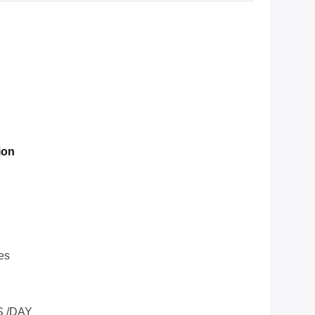
ion
es
 /DAY