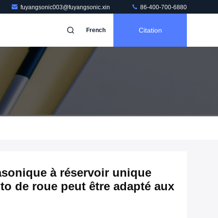
fuyangsonic003@fuyangsonic.xin
86-400-700-6880
Citation
French
rasonique à réservoir unique
to de roue peut être adapté aux