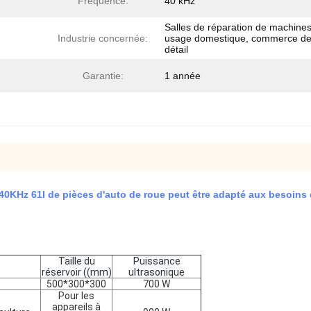
Fréquence:
40 kHz
Salles de réparation de machines
Industrie concernée:
usage domestique, commerce d
détail
Garantie:
1 année
 40KHz 61I de pièces d'auto de roue peut être adapté aux besoins 
Taille du
Puissance
réservoir ((mm)
ultrasonique
500*300*300
700 W
Pour les
appareils à