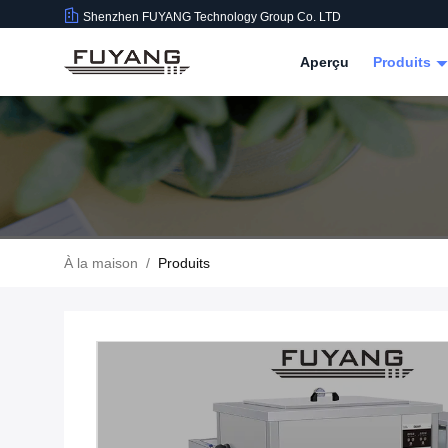
Shenzhen FUYANG Technology Group Co. LTD
Aperçu
Produits
À la maison
/
Produits