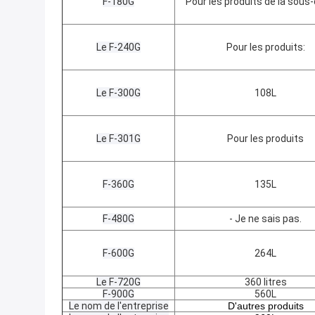
F-180G
Pour les produits de la sous-
Le F-240G
Pour les produits:
Le F-300G
108L
Le F-301G
Pour les produits
F-360G
135L
F-480G
- Je ne sais pas.
F-600G
264L
Le F-720G
360 litres
F-900G
560L
Le nom de l'entreprise
D'autres produits