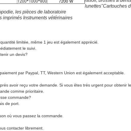
rasoir, brosses à den
1200*1000*800
7200 W
lunettes"Cartouches d
podie, les pièces de laboratoire
ts imprimés Instruments vétérinaires
quantité limitée, même 1 jeu est également apprécié.
édiatement le suivi.
tenir un devis?
e paiement par Paypal, TT, Western Union est également acceptable.
ès avoir reçu votre demande. Si vous êtes très urgent pour obtenir le p
mande comme prioritaire.
grosse commande?
is de port.
ison où vous passez la commande.
nous contacter librement.