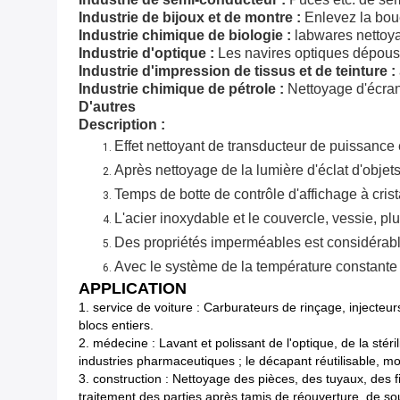
Industrie de bijoux et de montre :
Enlevez la boue
Industrie chimique de biologie :
labwares nettoyan
Industrie d'optique :
Les navires optiques dépouss
Industrie d'impression de tissus et de teinture :
Industrie chimique de pétrole :
Nettoyage d'écran
D'autres
Description :
Effet nettoyant de transducteur de puissance 
Après nettoyage de la lumière d'éclat d'objets
Temps de botte de contrôle d'affichage à crist
L'acier inoxydable et le couvercle, vessie, pl
Des propriétés imperméables est considérable
Avec le système de la température constante 
APPLICATION
1. service de voiture : Carburateurs de rinçage, injecteur
blocs entiers.
2. médecine : Lavant et polissant de l'optique, de la stéri
industries pharmaceutiques ; le décapant réutilisable, mo
3. construction : Nettoyage des pièces, des tuyaux, des fi
traitement des parties après tamis de réouverture, de so