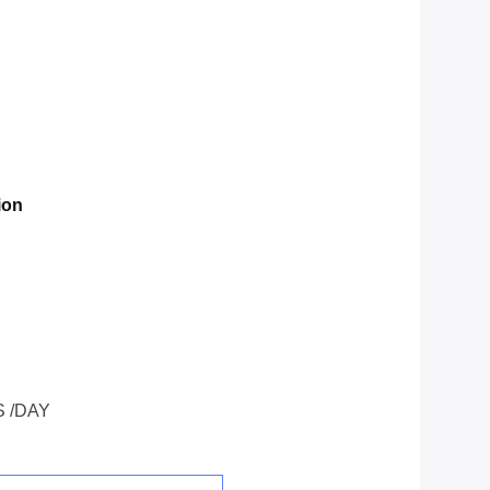
ion
 /DAY