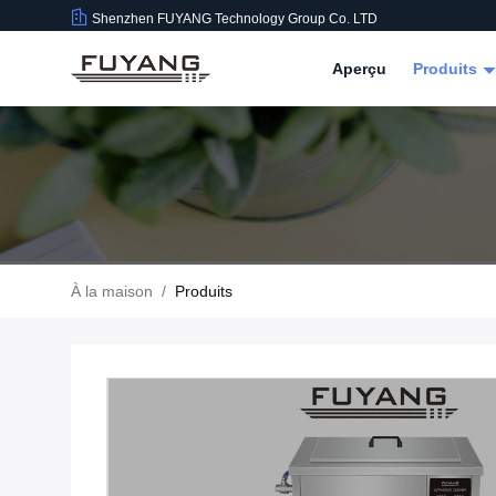
Shenzhen FUYANG Technology Group Co. LTD
Aperçu
Produits
À la maison
/
Produits