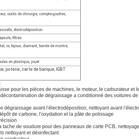
teur, outils de chirurgie, compte-gouttes,
isselle, électrodéposition
psule, filtres
tal, or, bijoux, diamant, bande de montre,
oules en plastique, jouet
e, poterie, carte de banque, IGBT
:
aisse pour les pièces de machines, le moteur, le carburateur et les 
 la décontamination de dégraissage a conditionné des voitures de
 dégraissage avant l'électrodéposition, nettoyant avant l'électro
dépôt de carbone, l'oxydation et la pâte de polissage
récision
la tache de soudure pour des panneaux de carte PCB, nettoyag
s nettoyant et désinfectant
i-conducteur.