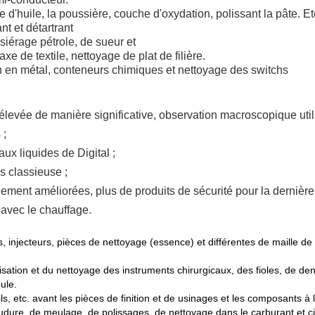
 d'huile, la poussière, couche d'oxydation, polissant la pâte. Et
t et détartrant
iérage pétrole, de sueur et
axe de textile, nettoyage de plat de filière.
 en métal, conteneurs chimiques et nettoyage des switchs
élevée de manière significative, observation macroscopique util
 ;
aux liquides de Digital ;
us classieuse ;
ment améliorées, plus de produits de sécurité pour la dernière 
avec le chauffage.
s, injecteurs, pièces de nettoyage (essence) et différentes de maille de
lisation et du nettoyage des instruments chirurgicaux, des fioles, de den
ule.
ls, etc. avant les pièces de finition et de usinages et les composants à 
udure, de meulage, de polissages, de nettoyage dans le carburant et ci