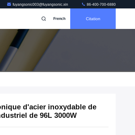
fuyangsonic003@fuyangsonic.xin
86-400-700-6880
Citation
French
nique d'acier inoxydable de
ndustriel de 96L 3000W