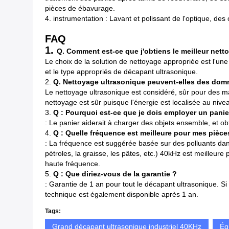
pièces de ébavurage.
4. instrumentation : Lavant et polissant de l'optique, de
FAQ
1.
Q. Comment est-ce que j'obtiens le meilleur nett
Le choix de la solution de nettoyage appropriée est l'une
et le type appropriés de décapant ultrasonique.
2.
Q. Nettoyage ultrasonique peuvent-elles des do
Le nettoyage ultrasonique est considéré, sûr pour des maj
nettoyage est sûr puisque l'énergie est localisée au niv
3.
Q : Pourquoi est-ce que je dois employer un panie
: Le panier aiderait à charger des objets ensemble, et obt
4.
Q : Quelle fréquence est meilleure pour mes pièce
: La fréquence est suggérée basée sur des polluants dans
pétroles, la graisse, les pâtes, etc.) 40kHz est meille
haute fréquence.
5.
Q : Que diriez-vous de la garantie ?
: Garantie de 1 an pour tout le décapant ultrasonique. S
technique est également disponible après 1 an.
Tags:
Grand décapant ultrasonique industriel 40KHz
Éq