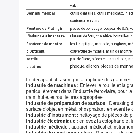
valve
Dental& médical
outils dentaires, outils médicaux, injec
conteneur en verre
Peinture de Plating&
pièces de polissage, coupeur de SUS, va
L'industrie alimentaire
Plateau de four, chaudière, bouteilles, ca
Fabricant de montre
lentille optique, monocle, sunglass, mé
d'Optical&
couverture de montre, main de montre
textile
plat de filière, pièces en caoutchouc, m
phoque, aileron, pièces de monnai
d'autres
Le décapant ultrasonique a appliqué des gammes 
Industrie de machines :
Enlever la rouille et la gr
particulièrement dans l'industrie ferroviaire, pour
train, huile, et rouille, très appropriée
Industrie de préparation de surface :
Derusting de
surface d'objet en métal, phosphatant, enlèvent le 
Industrie d'instrument :
nettoyage de pièces de p
Industrie électronique :
enlevez la colophane et 
Industrie médicale :
appareil médical et instrument
Industrie de semi-conducteur :
Puces etc. de sem