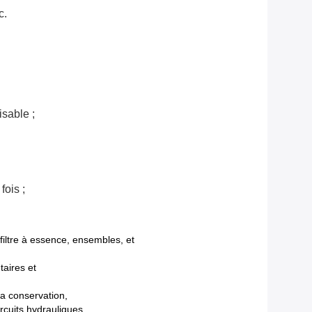
c.
isable ;
fois ;
 filtre à essence, ensembles, et
taires et
la conservation,
rcuits hydrauliques,