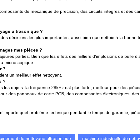
s composants de mécanique de précision, des circuits intégrés et des ca
oyage ultrasonique ?
 des décisions les plus importantes, aussi bien que nettoie à la bonne t
mmages mes pièces ?
eures parties. Bien que les effets des milliers d'implosions de bulle d'
eau microscopique.
r ?
ient un meilleur effet nettoyant.
s ?
 les objets. la fréquence 28kHz est plus forte, meilleur pour des pièce
ure pour des panneaux de carte PCB, des composantes électroniques, des
i n'importe quel problème technique pendant le temps de garantie, piè
uipement de nettoyage ultrasonique
machine industrielle de nett