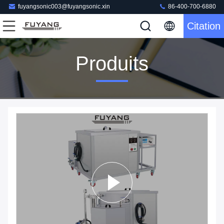
fuyangsonic003@fuyangsonic.xin
86-400-700-6880
Citation
Produits