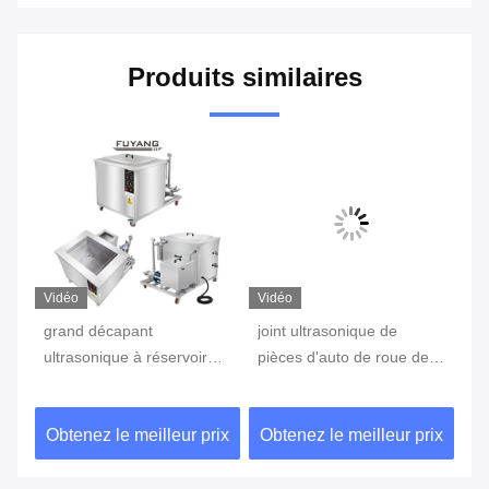
Produits similaires
Vidéo
Vidéo
Vi
grand décapant
joint ultrasonique de
Éq
ultrasonique à réservoir
pièces d'auto de roue de
bl
vec
unique industriel de 960L
machine de nettoyage
ul
40KHz avec la grande
ultrasonique de 40KHz 61L
dé
ix
Obtenez le meilleur prix
Obtenez le meilleur prix
Ob
capacité à faible bruit