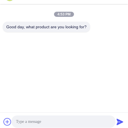
4:53 PM
Good day, what product are you looking for?
Shenzhen FUYANG Technology Group Co.
LTD
fuyangsonic003@fuyangson
ic.xin
86-400-700-6880
1118, no. 106, route de Yon
gfu, la Communauté de Qia
otou, rue de Fuhai, Baoan D
istrict, Shenzhen
Chine Bonne qualité Grand décapant ultrasonique industriel Le fournisseur.
2026 Shenzhen FUYANG Technology Group Co. LTD Tous les droits
réservés.