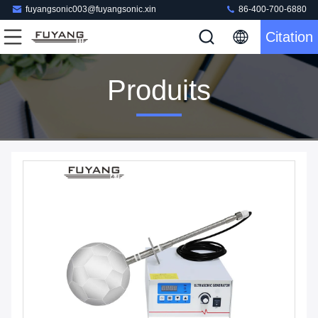
fuyangsonic003@fuyangsonic.xin
86-400-700-6880
Citation
Produits