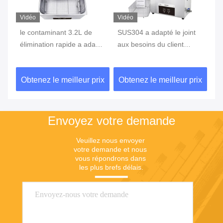
Vidéo
Vidéo
Vi
le contaminant 3.2L de
SUS304 a adapté le joint
4
élimination rapide a adapté
aux besoins du client
Ne
le décapant aux besoins
ultrasonique de pièces
pe
que
du client ultrasonique
6.5L 40KHz pour des
pi
ix
Obtenez le meilleur prix
Obtenez le meilleur prix
Ob
SUS304 pour le bec diesel
pièces d'horloge
sa
d'injecteur
Envoyez votre demande
Veuillez nous envoyer 
votre demande et nous 
vous répondrons dans 
les plus brefs délais.