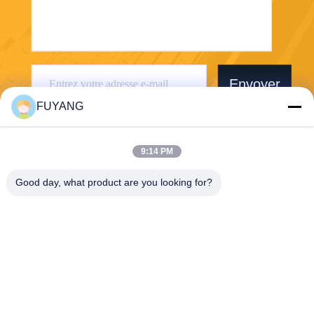
Envoyer
FUYANG
9:14 PM
Good day, what product are you looking for?
Shenzhen FUYANG Technology Group Co.
LTD
fuyangsonic003@fuyangson
ic.xin
86-400-700-6880
1118, no. 106, route de Yon
gfu, la Communauté de Qia