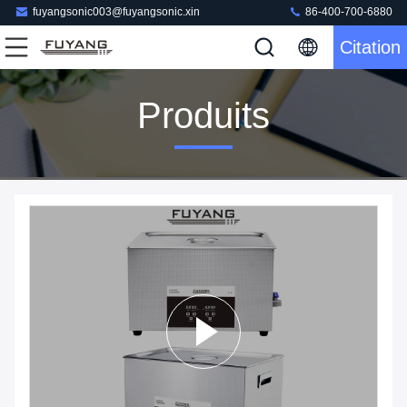
fuyangsonic003@fuyangsonic.xin
86-400-700-6880
Citation
Produits