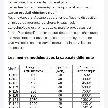
de carbone, libération de moule et plus.
La technologie ultrasonique n'emploie absolument
aucun produit chimique nocif.
Aucune vapeurs. Aucune odeurs fortes. Aucune disposition
chimique dangereuse ou chère. Risque réduit.
La technologie est remarquable, mais le processus est
facile. Plus décisif et efficace que des processus chimiques,
les machines sont aussi simples pour employer comme
lave-vaisselle, sans le travail manuel ou la surveillance
nécessaire.
Les mêmes modèles avec la capacité différente
Longueur
Fréquence
Puissance
Modèle
(millimètres)
(KZh)
ultrasonique
F-103
180
40
150W
F-106
330
40
300W
F-109
480
40
450W
F-112
630
40
600W
F-115
780
40
750W
F-118
930
40
900W
F-121
1060
40
1050W
F-124
1200
40
1200W
F-127
1360
40
1350W