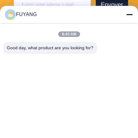
Envoyer
FUYANG
8:43 AM
Good day, what product are you looking for?
Shenzhen FUYANG Technology Group Co.
LTD
fuyangsonic003@fuyangson
ic.xin
86-400-700-6880
1118, no. 106, route de Yon
gfu, la Communauté de Qia
otou, rue de Fuhai, Baoan D
istrict, Shenzhen
Chine Bonne qualité Grand décapant ultrasonique industriel Le fournisseur.