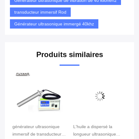
Générateur ultrasonique de vibration de 40 kilohertz
transducteur immersif Rod
Générateur ultrasonique immergé 40khz
Produits similaires
e
générateur ultrasonique
L'huile a dispersé la
ba
od
immersif de transducteur
longueur ultrasonique
de