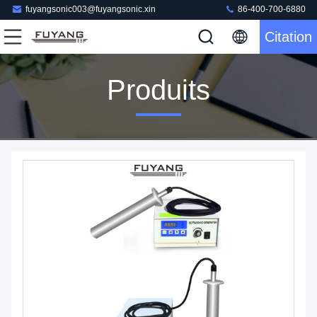
fuyangsonic003@fuyangsonic.xin
86-400-700-6880
Citation
Produits