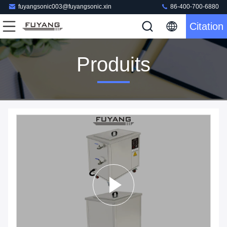
fuyangsonic003@fuyangsonic.xin
86-400-700-6880
Citation
Produits