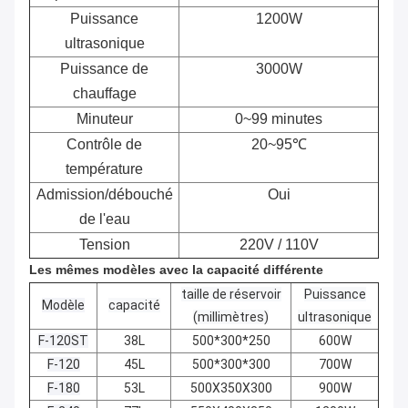
Puissance
1200W
ultrasonique
Puissance de
3000W
chauffage
Minuteur
0~99 minutes
Contrôle de
20~95℃
température
Admission/débouché
Oui
de l'eau
Tension
220V / 110V
Les mêmes modèles avec la capacité différente
taille de réservoir
Puissance
Modèle
capacité
(millimètres)
ultrasonique
F-120ST
38L
500*300*250
600W
F-120
45L
500*300*300
700W
F-180
53L
500X350X300
900W