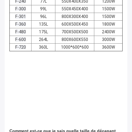
F-240
77L
550X400X350
1200W
F-300
99L
550X450X400
1500W
F-301
96L
800X300X400
1500W
F-360
135L
600X500X450
1800W
F-480
175L
700X500X500
2400W
F-600
264L
800X600X550
3000W
F-720
360L
1000*600*600
3600W
Comment est-ce que je sais quelle taille de décapant