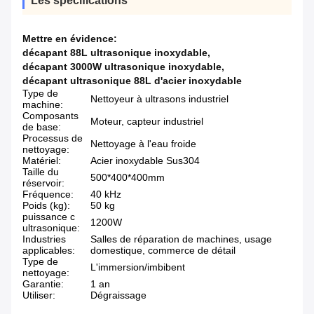
Les spécifications
Mettre en évidence:
décapant 88L ultrasonique inoxydable
,
décapant 3000W ultrasonique inoxydable
,
décapant ultrasonique 88L d'acier inoxydable
Type de
Nettoyeur à ultrasons industriel
machine:
Composants
Moteur, capteur industriel
de base:
Processus de
Nettoyage à l'eau froide
nettoyage:
Matériel:
Acier inoxydable Sus304
Taille du
500*400*400mm
réservoir:
Fréquence:
40 kHz
Poids (kg):
50 kg
puissance c
1200W
ultrasonique:
Industries
Salles de réparation de machines, usage
applicables:
domestique, commerce de détail
Type de
L'immersion/imbibent
nettoyage:
Garantie:
1 an
Utiliser:
Dégraissage