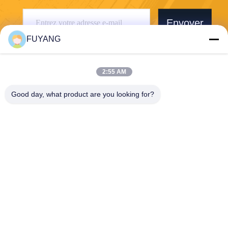
Envoyer
FUYANG
2:55 AM
Good day, what product are you looking for?
Shenzhen FUYANG Technology Group Co.
LTD
fuyangsonic003@fuyangson
ic.xin
86-400-700-6880
1118, no. 106, route de Yon
gfu, la Communauté de Qia
otou, rue de Fuhai, Baoan D
istrict, Shenzhen