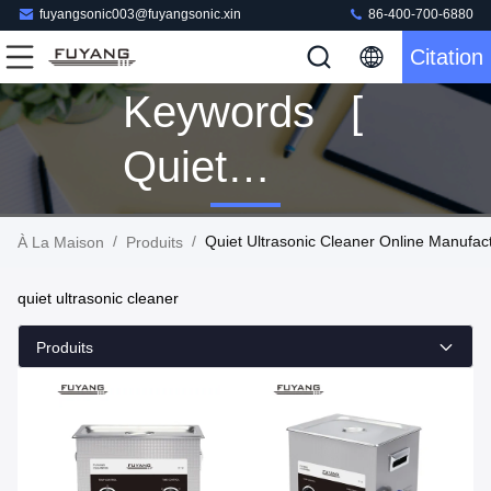
fuyangsonic003@fuyangsonic.xin
86-400-700-6880
Citation
Keywords [
Quiet
Ultrasonic
/
/
Quiet Ultrasonic Cleaner Online Manufac
À La Maison
Produits
Cleaner ]
quiet ultrasonic cleaner
Match 3
Produits
Produits