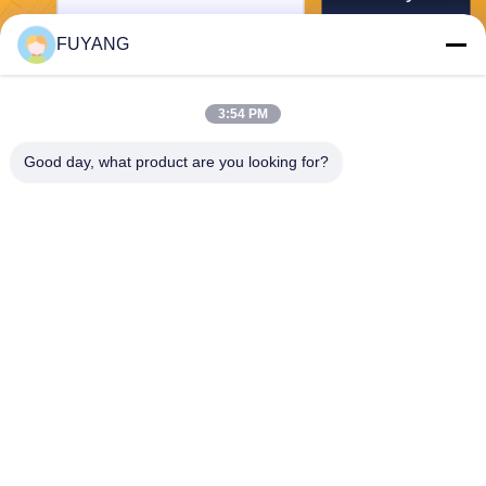
FUYANG
3:54 PM
Good day, what product are you looking for?
Shenzhen FUYANG Technology Group Co.
LTD
fuyangsonic003@fuyangson
ic.xin
86-400-700-6880
1118, no. 106, route de Yon
gfu, la Communauté de Qia
otou, rue de Fuhai, Baoan D
istrict, Shenzhen
Chine Bonne qualité Grand décapant ultrasonique industriel Le fournisseur.