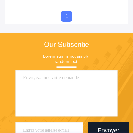
1
Our Subscribe
Lorem sum is not simply 
random text.
Envoyer