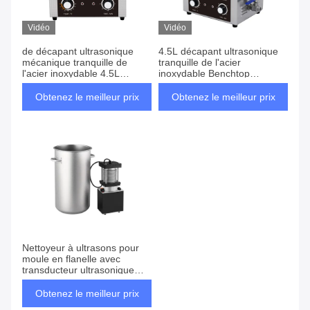
Vidéo
Vidéo
de décapant ultrasonique
4.5L décapant ultrasonique
mécanique tranquille de
tranquille de l'acier
l'acier inoxydable 4.5L
inoxydable Benchtop
nettoyage complet
mécanique
d'instrument de laboratoire
Obtenez le meilleur prix
Obtenez le meilleur prix
Benchtop
Nettoyeur à ultrasons pour
moule en flanelle avec
transducteur ultrasonique
haute puissance et cuve de
30L
Obtenez le meilleur prix